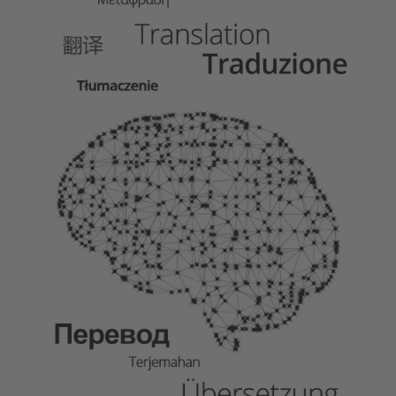
powered by
Usercentrics Consent
Management Platform
&
eRecht24