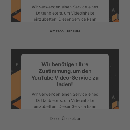
Wir verwenden einen Service eines
Drittanbieters, um Videoinhalte
einzubetten. Dieser Service kann
Daten zu Ihren Aktivitäten sammeln.
Bitte lesen Sie die Details durch und
Amazon Translate
stimmen Sie der Nutzung des Service
zu, um dieses Video anzusehen.
Mehr Informationen
Wir benötigen Ihre
Zustimmung, um den
YouTube Video-Service zu
Akzeptieren
laden!
powered by
Usercentrics Consent
Management Platform
&
eRecht24
Wir verwenden einen Service eines
Drittanbieters, um Videoinhalte
einzubetten. Dieser Service kann
Daten zu Ihren Aktivitäten sammeln.
Bitte lesen Sie die Details durch und
DeepL Übersetzer
stimmen Sie der Nutzung des Service