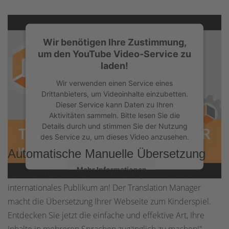
Wir benötigen Ihre Zustimmung,
um den YouTube Video-Service zu
laden!
Wir verwenden einen Service eines
Drittanbieters, um Videoinhalte einzubetten.
Dieser Service kann Daten zu Ihren
Aktivitäten sammeln. Bitte lesen Sie die
Details durch und stimmen Sie der Nutzung
des Service zu, um dieses Video anzusehen.
Automatische Manuelle Übersetzung
Mehr Informationen
"Erweitern Sie Ihre Reichweite und sprechen Sie Ihr
internationales Publikum an! Der Translation Manager
Akzeptieren
macht die Übersetzung Ihrer Webseite zum Kinderspiel.
Entdecken Sie jetzt die einfache und effektive Art, Ihre
powered by
Usercentrics Consent
Management Platform
&
eRecht24