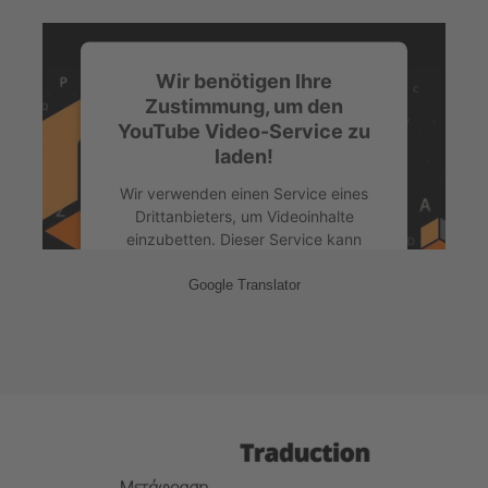
zu, um dieses Video anzusehen.
Mehr Informationen
Wir benötigen Ihre
Zustimmung, um den
YouTube Video-Service zu
Akzeptieren
laden!
powered by
Usercentrics Consent
Management Platform
&
eRecht24
Wir verwenden einen Service eines
Drittanbieters, um Videoinhalte
einzubetten. Dieser Service kann
Daten zu Ihren Aktivitäten sammeln.
Bitte lesen Sie die Details durch und
Google Translator
stimmen Sie der Nutzung des Service
zu, um dieses Video anzusehen.
Mehr Informationen
Akzeptieren