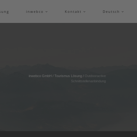
sung
inwebco
Kontakt
Deutsch
inwebco GmbH
/
Tourismus Lösung
/
Outdooractive
Schnittstellenanbindung