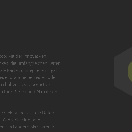
Platform
&
eRecht24
co! Mit der innovativen
chkeit, die umfangreichen Daten
ale Karte zu integrieren. Egal
reizeitbranche betreiben oder
ten haben - Outdooractive
 um Ihre Reisen und Abenteuer
och einfacher auf die Daten
re Webseite einbinden.
n und andere Aktivitäten in