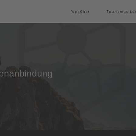
WebChat
Tourismus Lö
llenanbindung