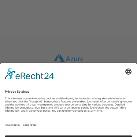
Imprint
|
GTC
|
Data protection
|
Disclaimer
inwebco GmbH
Möhnestraße 55
59755
Arnsberg
T: +49 2932 434490
E:
info@inwebco.com