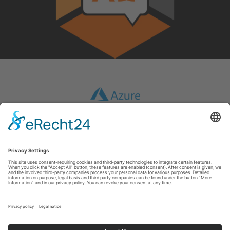
Imprint
|
GTC
|
Data protection
|
Disclaimer
inwebco GmbH
Möhnestraße 55
59755
Arnsberg
T: +49 2932 434490
E:
info@inwebco.com