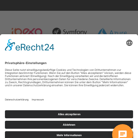
Impressum
|
AGB
|
Datenschutz
|
Haftungsausschluss
inwebco GmbH
Möhnestraße 55
59755
Arnsberg
T: +49 2932 434490
E:
info@inwebco.com
©
2026
inwebco GmbH
Cookie-Einstellungen