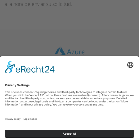
a la hora de enviar su solicitud.
Pie de imprenta
|
GTC
|
Protección de datos
|
Descargo de responsabilidad
inwebco GmbH
Möhnestraße 55
59755
Arnsberg
T: +49 2932 434490
E:
info@inwebco.com
©
2026
inwebco GmbH