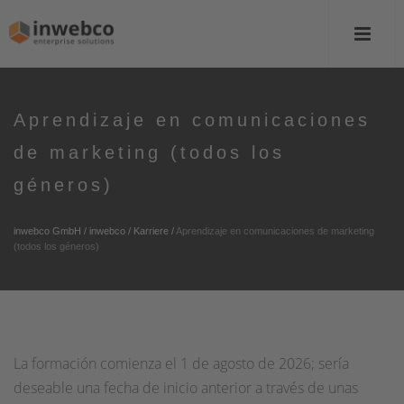
Aprendizaje en comunicaciones
de marketing (todos los
géneros)
inwebco GmbH
/
inwebco
/
Karriere
/
Aprendizaje en comunicaciones de marketing
(todos los géneros)
La formación comienza el 1 de agosto de 2026; sería
deseable una fecha de inicio anterior a través de unas