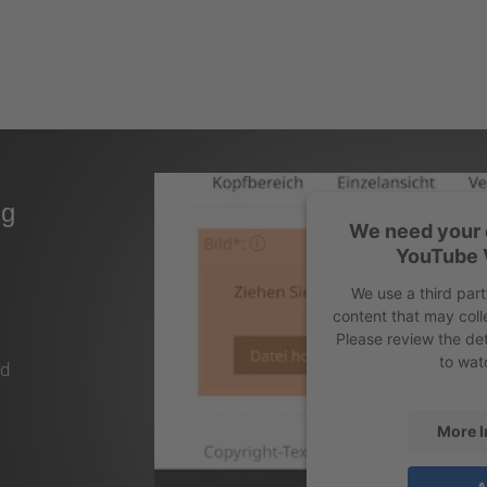
ng
We need your 
YouTube 
We use a third par
content that may coll
Please review the det
to wat
nd
More I