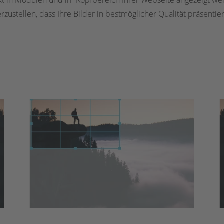
fekt in Modulen und im Kopfbereich Ihrer Webseite angezeigt wer
rzustellen, dass Ihre Bilder in bestmöglicher Qualität präsentie