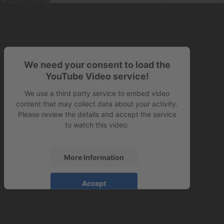
We need your consent to load the
YouTube Video service!
We use a third party service to embed video
content that may collect data about your activity.
Please review the details and accept the service
to watch this video.
More Information
Accept
powered by
Usercentrics Consent Management
Platform
&
eRecht24