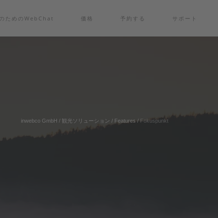
msのためのWebChat
価格
予約する
サポート
inwebco GmbH
/
観光ソリューション
/
Features
/
Fokuspunkt