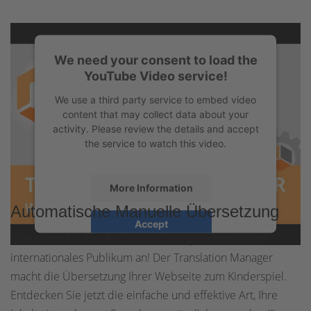
We need your consent to load the
YouTube Video service!
We use a third party service to embed video
content that may collect data about your
activity. Please review the details and accept
the service to watch this video.
More Information
Automatische Manuelle Übersetzung
Accept
"Erweitern Sie Ihre Reichweite und sprechen Sie Ihr
powered by
Usercentrics Consent
internationales Publikum an! Der Translation Manager
Management Platform
&
eRecht24
macht die Übersetzung Ihrer Webseite zum Kinderspiel.
Entdecken Sie jetzt die einfache und effektive Art, Ihre