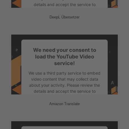
details and accept the service to
watch this video.
DeepL Übersetzer
More Information
Accept
We need your consent to
powered by
Usercentrics Consent
load the YouTube Video
Management Platform
&
eRecht24
service!
We use a third party service to embed
video content that may collect data
about your activity. Please review the
details and accept the service to
watch this video.
Amazon Translate
More Information