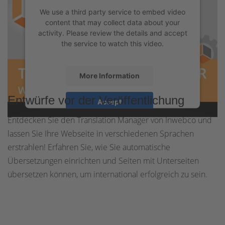
We use a third party service to embed video
content that may collect data about your
activity. Please review the details and accept
the service to watch this video.
More Information
Entwürfe vor der Veröffentlichung
Accept
Entdecken Sie den Translation Manager von Inwebco und
powered by
Usercentrics Consent
Management Platform
&
eRecht24
lassen Sie Ihre Webseite in verschiedenen Sprachen
erstrahlen! Erfahren Sie, wie Sie automatische
Übersetzungen einrichten und Seiten mit Unterseiten
übersetzen können, um international erfolgreich zu sein.