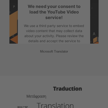
Accept
We need your consent to
powered by
Usercentrics Consent
load the YouTube Video
Management Platform
&
eRecht24
service!
We use a third party service to embed
video content that may collect data
about your activity. Please review the
details and accept the service to
watch this video.
Microsoft Translator
More Information
Accept
powered by
Usercentrics Consent
Management Platform
&
eRecht24