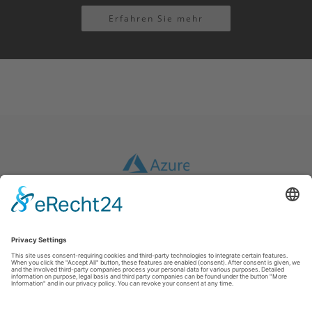
Erfahren Sie mehr
Afdruk
|
GTC
|
Gegevensbescherming
|
Disclaimer
inwebco GmbH
Möhnestraße 55
59755
Arnsberg