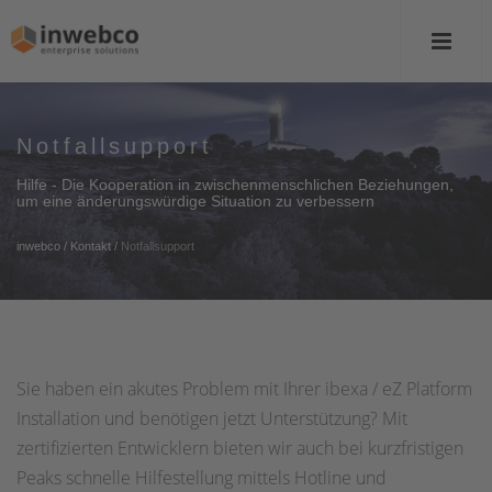
Notfallsupport
Hilfe - Die Kooperation in zwischenmenschlichen Beziehungen,
um eine änderungswürdige Situation zu verbessern
inwebco
/
Kontakt
/
Notfallsupport
Sie haben ein akutes Problem mit Ihrer ibexa / eZ Platform
Installation und benötigen jetzt Unterstützung? Mit
zertifizierten Entwicklern bieten wir auch bei kurzfristigen
Peaks schnelle Hilfestellung mittels Hotline und