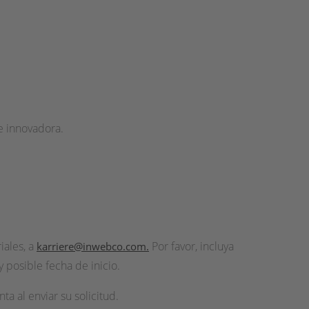
e innovadora.
iales, a
Por favor, incluya
karriere@inwebco.com
.
 posible fecha de inicio.
a al enviar su solicitud.