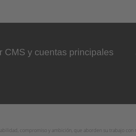
or CMS y cuentas principales
abilidad, compromiso y ambición, que aborden su trabajo con mu