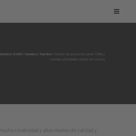
inwebco GmbH
/
inwebco
/
Karriere
/
Gestor de proyectos junior CMS y
cuentas principales (todos los sexos)
cha creatividad y altos niveles de calidad y