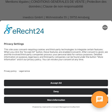
Mentions légales
|
CONDITIONS GÉNÉRALES DE VENTE
|
Protection des
données
|
Clause de non-responsabilité
inwebco GmbH
Möhnestraße 55
59755
Arnsberg
T: +49 2932 434490
E:
info@inwebco.com
©
2026
inwebco GmbH
Cookie-Einstellungen