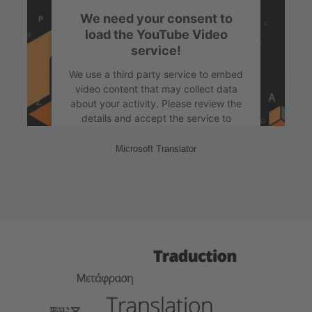
Accept
We need your consent to
powered by
Usercentrics Consent
load the YouTube Video
Management Platform
&
eRecht24
service!
We use a third party service to embed
video content that may collect data
about your activity. Please review the
details and accept the service to
watch this video.
Microsoft Translator
More Information
Accept
powered by
Usercentrics Consent
Management Platform
&
eRecht24