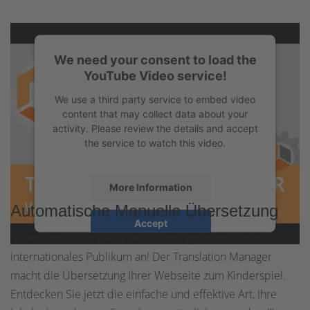
We need your consent to load the
YouTube Video service!
We use a third party service to embed video
content that may collect data about your
activity. Please review the details and accept
the service to watch this video.
More Information
Automatische Manuelle Übersetzung
Accept
"Erweitern Sie Ihre Reichweite und sprechen Sie Ihr
powered by
Usercentrics Consent
internationales Publikum an! Der Translation Manager
Management Platform
&
eRecht24
macht die Übersetzung Ihrer Webseite zum Kinderspiel.
Entdecken Sie jetzt die einfache und effektive Art, Ihre