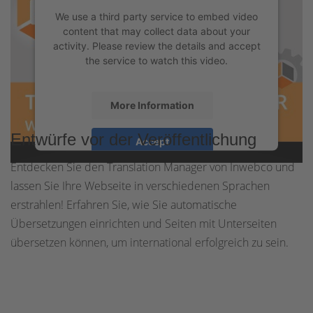
We use a third party service to embed video
content that may collect data about your
activity. Please review the details and accept
the service to watch this video.
More Information
Entwürfe vor der Veröffentlichung
Accept
Entdecken Sie den Translation Manager von Inwebco und
powered by
Usercentrics Consent
Management Platform
&
eRecht24
lassen Sie Ihre Webseite in verschiedenen Sprachen
erstrahlen! Erfahren Sie, wie Sie automatische
Übersetzungen einrichten und Seiten mit Unterseiten
übersetzen können, um international erfolgreich zu sein.