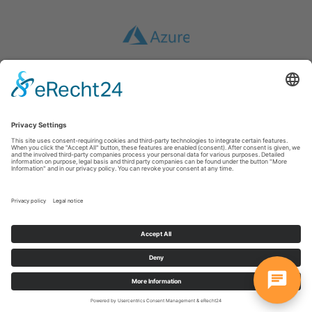
powered by
Usercentrics Consent
Management Platform
&
eRecht24
Mentions légales
|
CONDITIONS GÉNÉRALES DE VENTE
|
Protection des
données
|
Clause de non-responsabilité
inwebco GmbH
Möhnestraße 55
59755
Arnsberg
T: +49 2932 434490
E:
info@inwebco.com
©
2026
inwebco GmbH
Cookie-Einstellungen