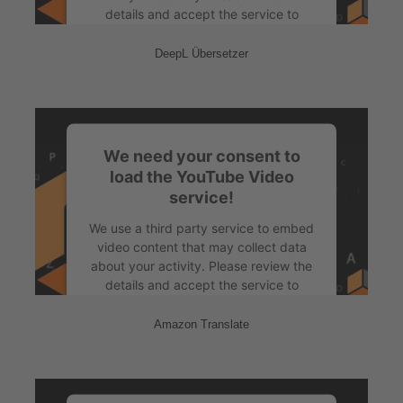
details and accept the service to
watch this video.
DeepL Übersetzer
More Information
Accept
We need your consent to
powered by
Usercentrics Consent
load the YouTube Video
Management Platform
&
eRecht24
service!
We use a third party service to embed
video content that may collect data
about your activity. Please review the
details and accept the service to
watch this video.
Amazon Translate
More Information