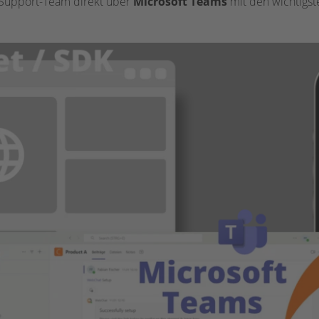
Support-Team direkt über
Microsoft Teams
mit den wichtigst