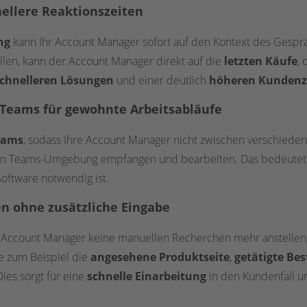
nellere Reaktionszeiten
ng
kann Ihr Account Manager sofort auf den Kontext des Gesprä
ellen, kann der Account Manager direkt auf die
letzten Käufe
, 
chnelleren Lösungen
und einer deutlich
höheren Kundenz
t Teams für gewohnte Arbeitsabläufe
eams
, sodass Ihre Account Manager nicht zwischen verschiede
en Teams-Umgebung empfangen und bearbeiten. Das bedeutet, d
Software notwendig ist.
en ohne zusätzliche Eingabe
Account Manager keine manuellen Recherchen mehr anstellen,
ie zum Beispiel die
angesehene Produktseite
,
getätigte Be
es sorgt für eine
schnelle Einarbeitung
in den Kundenfall un