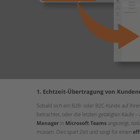
1. Echtzeit-Übertragung von Kunde
Sobald sich ein B2B- oder B2C-Kunde auf Ihrer
betrachtet, oder die letzten getätigten Käufe 
Manager
in
Microsoft Teams
angezeigt, soda
müssen. Dies spart Zeit und sorgt für einen
ef