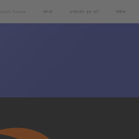
osoft Teams
कीमतों
अपॉइंटमेंट बुक करें
जीविका