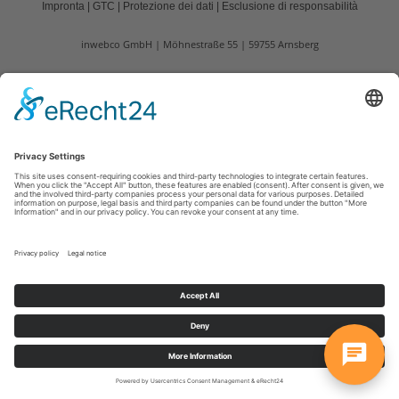
Impronta
|
GTC
|
Protezione dei dati
|
Esclusione di responsabilità
inwebco GmbH
Möhnestraße 55
59755
Arnsberg
T: +49 2932 434490
E:
info@inwebco.com
©
2026
inwebco GmbH
Cookie-Einstellungen