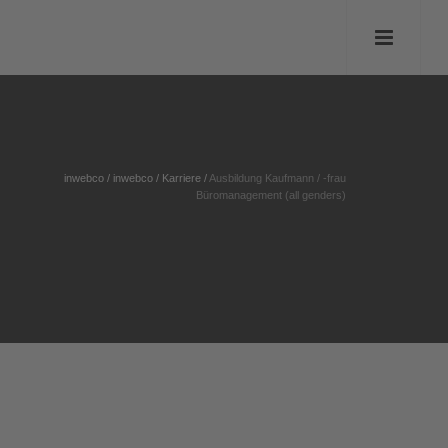
inwebco
/
inwebco
/
Karriere
/
Ausbildung Kaufmann / -frau
Büromanagement (all genders)