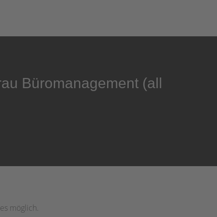
frau Büromanagement (all
res möglich.