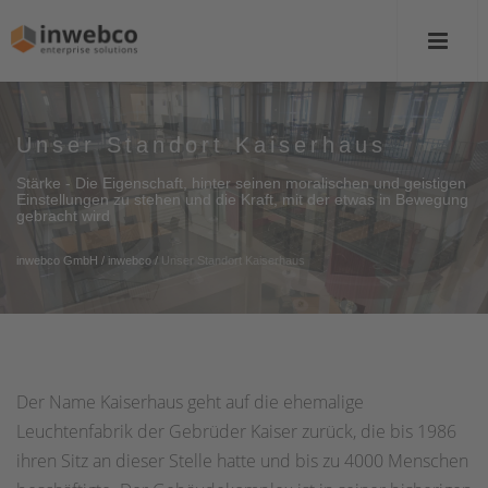
Unser Standort Kaiserhaus
Unser Standort Kaiserhaus
Stärke - Die Eigenschaft, hinter seinen moralischen und geistigen
Stärke - Die Eigenschaft, hinter seinen moralischen und geistigen
Einstellungen zu stehen und die Kraft, mit der etwas in Bewegung
Einstellungen zu stehen und die Kraft, mit der etwas in Bewegung
gebracht wird
gebracht wird
inwebco GmbH
inwebco GmbH
/
/
inwebco
inwebco
/
/
Unser Standort Kaiserhaus
Unser Standort Kaiserhaus
Der Name Kaiserhaus geht auf die ehemalige
Leuchtenfabrik der Gebrüder Kaiser zurück, die bis 1986
ihren Sitz an dieser Stelle hatte und bis zu 4000 Menschen