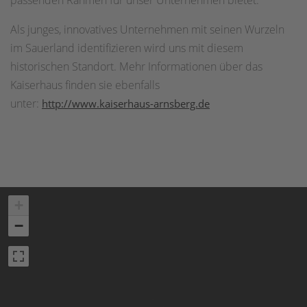
passenden Rahmen für unser Unternehmen bietet.
Als junges, innovatives Unternehmen mit seinen Wurzeln
im Sauerland identifizieren wird uns mit diesem
historischen Standort. Mehr Informationen über das
Kaiserhaus finden sie ebenfalls
unter:
http://www.kaiserhaus-arnsberg.de
+
−