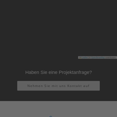
Leaflet
|
©
OpenStreetMap
contributors
Haben Sie eine Projektanfrage?
Nehmen Sie mit uns Kontakt auf