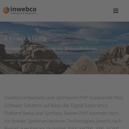
Entwicklung
Konzeption und Entwicklung von Webapplikationen
inwebco GmbH
/
inwebco
/
Fokus
/
Entwicklung
inwebco entwickeln und optimieren PHP-basierende Web
Software Solutions auf Basis der Digital Experience
Platform Ibexa und Symfony. Neben PHP kommen noch
ein breites Spektrum weiterer Technologien, jeweils nach
Bedarf, zum Einsatz: Javascript, AJAX, XHTML, XML, SOAP,