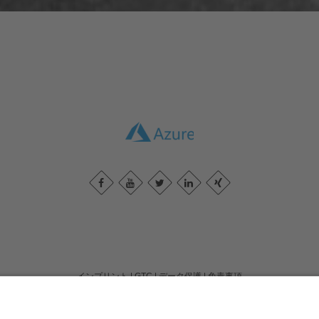
インプリント
|
GTC
|
データ保護
|
免責事項
inwebco GmbH
Möhnestraße 55
59755
Arnsberg