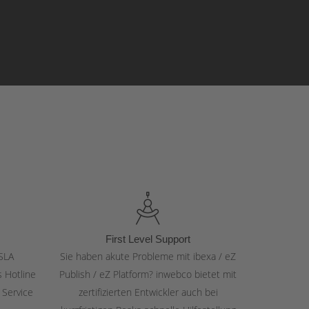
First Level Support
SLA
Sie haben akute Probleme mit ibexa / eZ
s Hotline
Publish / eZ Platform? inwebco bietet mit
 Service
zertifizierten Entwickler auch bei