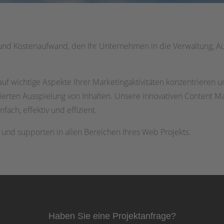
und Kostenaufwand, den Ihr Unternehmen in die Verwaltung, Aus
uf wichtige Aspekte Ihrer Marketingaktivitäten konzentrieren u
mierten Ausspielung von Inhalten. Unsere innovativen Content
ch, effektiv und effizient.
n und supporten in allen Bereichen Ihres Web Projekts.
Haben Sie eine Projektanfrage?