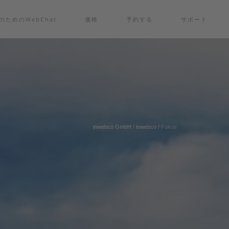
msのためのWebChat
価格
予約する
サポート
inwebco GmbH
/
inwebco
/
Fokus