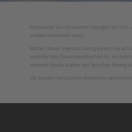
Reduzieren Sie mit unseren Lösungen den Zeit- 
Inhalten investieren muss.
Mit der ibexa / inwebco Lösung können Sie sich a
vereinfachten Zusammenarbeit bis hin zur opti
mehrere Kanäle, Märkte und Sprachen hinweg einfa
Wir beraten, konzipieren, entwickeln, optimiere