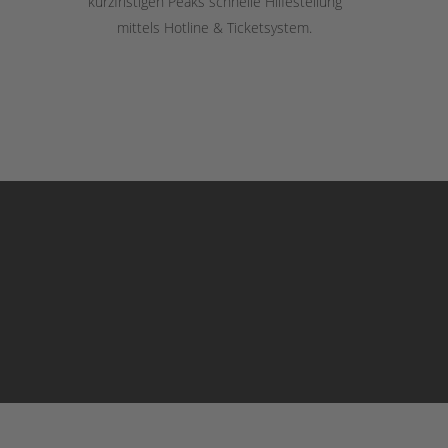
kurzfristigen Peaks schnelle Hilfestellung
mittels Hotline & Ticketsystem.