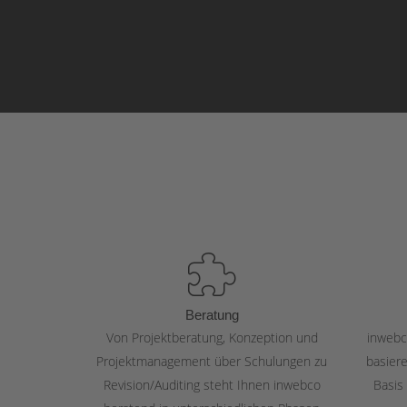
Beratung
Von Projektberatung, Konzeption und
inwebc
Projektmanagement über Schulungen zu
basier
Revision/Auditing steht Ihnen inwebco
Basis