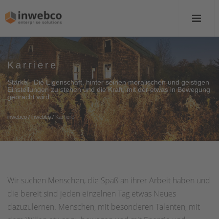
Karriere
Stärke - Die Eigenschaft, hinter seinen moralischen und geistigen
Einstellungen zu stehen und die Kraft, mit der etwas in Bewegung
gebracht wird
inwebco
/
inwebco
/
Karriere
Wir suchen Menschen, die Spaß an ihrer Arbeit haben und
die bereit sind jeden einzelnen Tag etwas Neues
dazuzulernen. Menschen, mit besonderen Talenten, mit