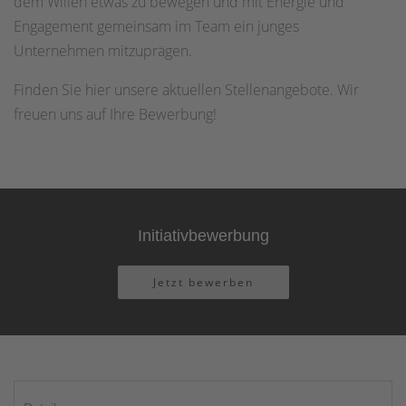
dem Willen etwas zu bewegen und mit Energie und
Engagement gemeinsam im Team ein junges
Unternehmen mitzuprägen.
Finden Sie hier unsere aktuellen Stellenangebote. Wir
freuen uns auf Ihre Bewerbung!
Initiativbewerbung
Jetzt bewerben