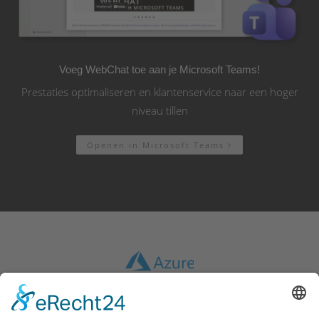
Voeg WebChat toe aan je Microsoft Teams!
Prestaties optimaliseren en klantenservice naar een hoger
niveau tillen
Openen in Microsoft Teams