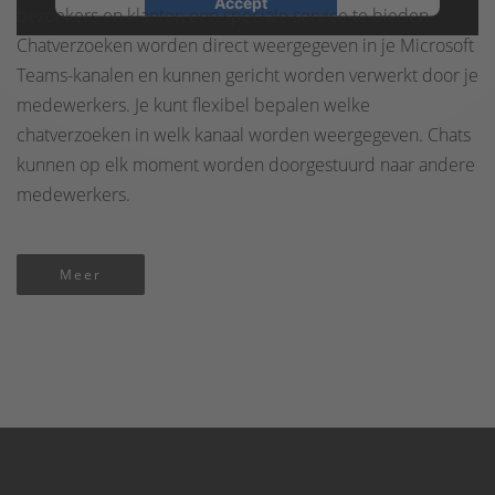
Accept
bezoekers en klanten een speciale service te bieden.
powered by
Usercentrics Consent
Chatverzoeken worden direct weergegeven in je Microsoft
Management Platform
&
eRecht24
Teams-kanalen en kunnen gericht worden verwerkt door je
medewerkers. Je kunt flexibel bepalen welke
chatverzoeken in welk kanaal worden weergegeven. Chats
kunnen op elk moment worden doorgestuurd naar andere
medewerkers.
Meer