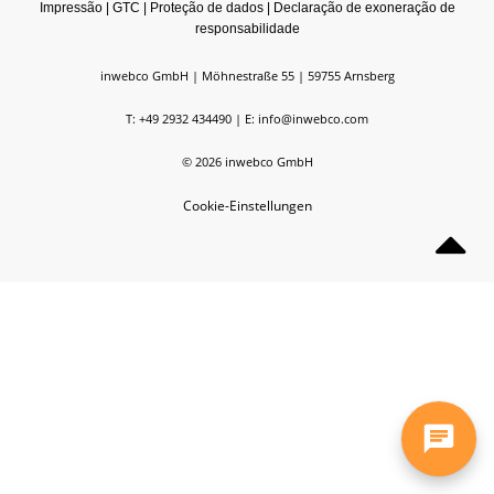
Impressão
|
GTC
|
Proteção de dados
|
Declaração de exoneração de
responsabilidade
inwebco GmbH
Möhnestraße 55
59755
Arnsberg
T: +49 2932 434490
E:
info@inwebco.com
©
2026
inwebco GmbH
Cookie-Einstellungen