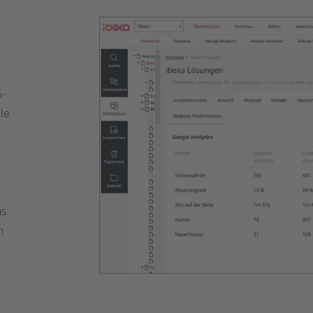
S-
le
as
m