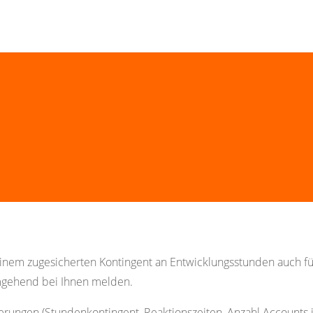
einem zugesicherten Kontingent an Entwicklungsstunden auch für
mgehend bei Ihnen melden.
rungen (Stundenkontingent, Reaktionszeiten, Anzahl Accounts i