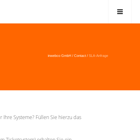
inwebco GmbH
/
Contact
/
SLA-Anfrage
 Ihre Systeme? Füllen Sie hierzu das
m Ticketsystem) erhalten Sie ein