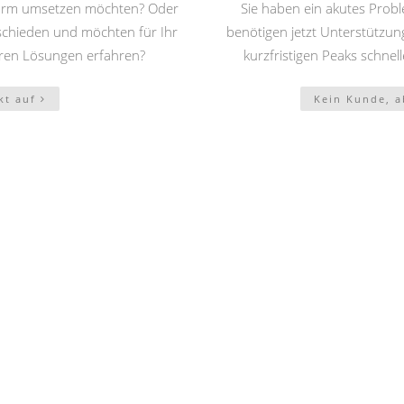
atform umsetzen möchten? Oder
Sie haben ein akutes Proble
tschieden und möchten für Ihr
benötigen jetzt Unterstützung?
eren Lösungen erfahren?
kurzfristigen Peaks schnell
kt auf
Kein Kunde, a