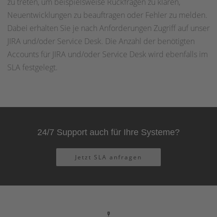
zu treten, um beispielsweise Rückfragen zu klären,
Neuentwicklungen zu beauftragen oder Fehler zu melden.
Dabei erhalten Sie je nach Anforderungen Zugriff auf unser
JIRA und/oder Service Desk. Die Anzahl der benötigten
Accounts für JIRA und/oder Service Desk wird ebenfalls im
SLA festgelegt.
24/7 Support auch für Ihre Systeme?
Jetzt SLA anfragen