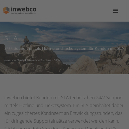
SLA
24/7 Support mittels Hotline und Ticketsystem für Kunden mit SLA
inwebco GmbH
/
inwebco
/
Fokus
/
SLA
inwebco bietet Kunden mit SLA technischen 24/7 Support
mittels Hotline und Ticketsystem. Ein SLA beinhaltet dabei
ein zugesichertes Kontingent an Entwicklungsstunden, das
für dringende Supporteinsätze verwendet werden kann.
Nicht verwendete Stunden können am Monatsende für