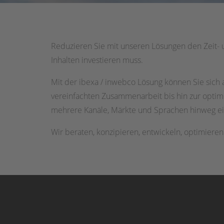
Reduzieren Sie mit unseren Lösungen den Zeit- 
Inhalten investieren muss.
Mit der ibexa / inwebco Lösung können Sie sich a
vereinfachten Zusammenarbeit bis hin zur opti
mehrere Kanäle, Märkte und Sprachen hinweg einfa
Wir beraten, konzipieren, entwickeln, optimiere