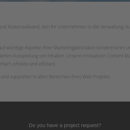
und Kostenaufwand, den Ihr Unternehmen in die Verwaltung, Aus
uf wichtige Aspekte Ihrer Marketingaktivitäten konzentrieren u
mierten Ausspielung von Inhalten. Unsere innovativen Content
ch, effektiv und effizient.
n und supporten in allen Bereichen Ihres Web Projekts.
Do you have a project request?