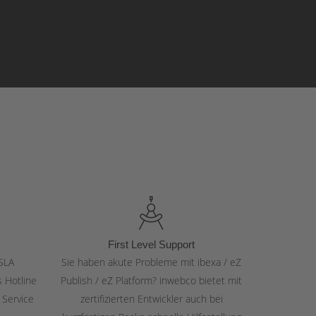
First Level Support
SLA
Sie haben akute Probleme mit ibexa / eZ
s Hotline
Publish / eZ Platform? inwebco bietet mit
 Service
zertifizierten Entwickler auch bei