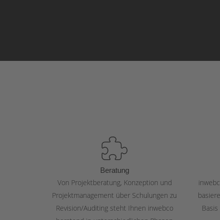
Beratung
Von Projektberatung, Konzeption und
inwebc
Projektmanagement über Schulungen zu
basier
Revision/Auditing steht Ihnen inwebco
Basis