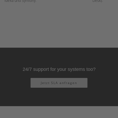
Ibexa und Symfony.
Desk).
24/7 support for your systems too?
Jetzt SLA anfragen