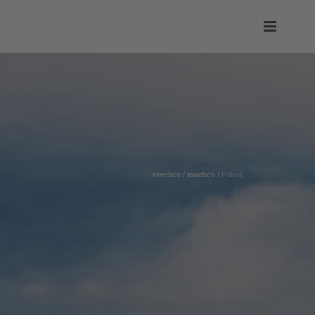
inwebco
/
inwebco
/
Fokus