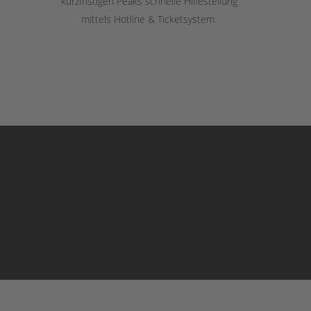
kurzfristigen Peaks schnelle Hilfestellung
mittels Hotline & Ticketsystem.