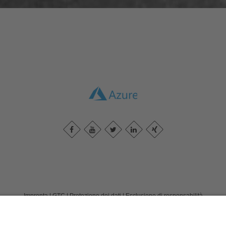
Impronta
|
GTC
|
Protezione dei dati
|
Esclusione di responsabilità
inwebco GmbH
Möhnestraße 55
59755
Arnsberg