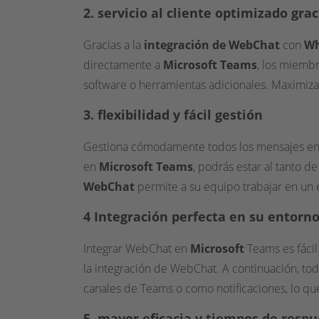
2. servicio al cliente optimizado gr
Gracias a la
integración de WebChat
con
Wh
directamente a
Microsoft Teams
, los miembr
software o herramientas adicionales. Maximiza 
3. flexibilidad y fácil gestión
Gestiona cómodamente todos los mensajes en
en
Microsoft Teams
, podrás estar al tanto d
WebChat
permite a su equipo trabajar en un e
4 Integración perfecta en su entorn
Integrar WebChat en
Microsoft
Teams es fácil
la integración de WebChat. A continuación, t
canales de Teams o como notificaciones, lo qu
5. mayor eficacia y tiempos de resp