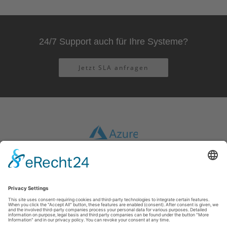
24/7 Support auch für Ihre Systeme?
Jetzt SLA anfragen
Afdruk
|
GTC
|
Gegevensbescherming
|
Disclaimer