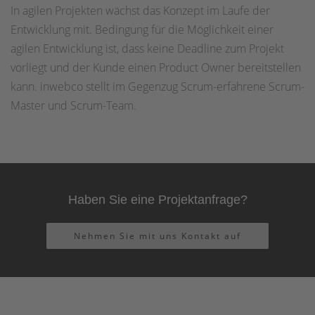
In agilen Projekten wächst das Konzept im Laufe der
Entwicklung mit. Bedingung für die Möglichkeit einer
agilen Entwicklung ist, dass keine Deadline zum Projekt
vorliegt und der Kunde einen Product Owner bereitstellen
kann. inwebco stellt im Gegenzug Scrum-erfahrene Scrum-
Master und Scrum-Team.
Haben Sie eine Projektanfrage?
Nehmen Sie mit uns Kontakt auf