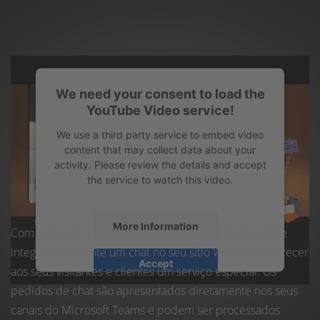
We need your consent to load the
YouTube Video service!
We use a third party service to embed video
content that may collect data about your
activity. Please review the details and accept
the service to watch this video.
More Information
Com a solução WebChat para o Microsoft Teams, pode
integrar facilmente um chat no seu sítio Web para oferecer
Accept
aos seus visitantes e clientes um serviço especial. Os
powered by
Usercentrics Consent
pedidos de chat são apresentados diretamente nos seus
Management Platform
&
eRecht24
canais do Microsoft Teams e podem ser processados