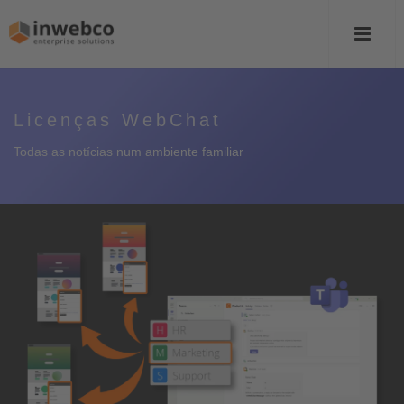
Licenças WebChat
Todas as notícias num ambiente familiar