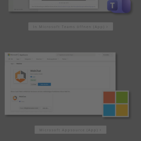
In Microsoft Teams öffnen (App)
Microsoft Appsource (App)