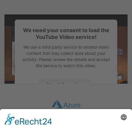
We need your consent to load the
YouTube Video service!
We use a third party service to embed video
content that may collect data about your
activity. Please review the details and accept
the service to watch this video.
More Information
Accept
powered by
Usercentrics Consent
Management Platform
&
eRecht24