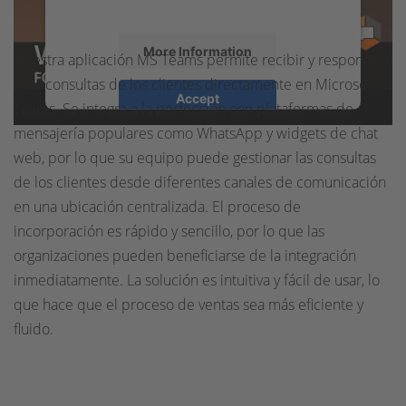
More Information
Nuestra aplicación MS Teams permite recibir y responder
a las consultas de los clientes directamente en Microsoft
Accept
Teams. Se integra a la perfección con plataformas de
powered by
Usercentrics Consent
mensajería populares como WhatsApp y widgets de chat
Management Platform
&
eRecht24
web, por lo que su equipo puede gestionar las consultas
de los clientes desde diferentes canales de comunicación
en una ubicación centralizada. El proceso de
incorporación es rápido y sencillo, por lo que las
organizaciones pueden beneficiarse de la integración
inmediatamente. La solución es intuitiva y fácil de usar, lo
que hace que el proceso de ventas sea más eficiente y
fluido.